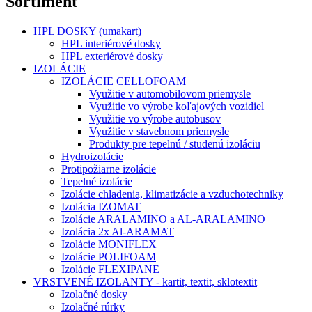
Sortiment
HPL DOSKY (umakart)
HPL interiérové dosky
HPL exteriérové dosky
IZOLÁCIE
IZOLÁCIE CELLOFOAM
Využitie v automobilovom priemysle
Využitie vo výrobe koľajových vozidiel
Využitie vo výrobe autobusov
Využitie v stavebnom priemysle
Produkty pre tepelnú / studenú izoláciu
Hydroizolácie
Protipožiarne izolácie
Tepelné izolácie
Izolácie chladenia, klimatizácie a vzduchotechniky
Izolácia IZOMAT
Izolácie ARALAMINO a AL-ARALAMINO
Izolácia 2x Al-ARAMAT
Izolácie MONIFLEX
Izolácie POLIFOAM
Izolácie F­LEXIPANE
VRSTVENÉ IZOLANTY - kartit, textit, sklotextit
Izolačné dosky
Izolačné rúrky