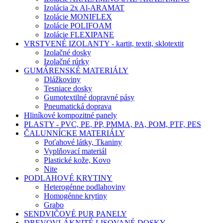
Izolácia 2x Al-ARAMAT
Izolácie MONIFLEX
Izolácie POLIFOAM
Izolácie F­LEXIPANE
VRSTVENÉ IZOLANTY - kartit, textit, sklotextit
Izolačné dosky
Izolačné rúrky
GUMÁRENSKÉ MATERIÁLY
Dlážkoviny
Tesniace dosky
Gumotextilné dopravné pásy
Pneumatická doprava
Hliníkové kompozitné panely
PLASTY - PVC, PE, PP, PMMA, PA, POM, PTF, PES
ČALUNNÍCKE MATERIÁLY
Poťahové látky, Tkaniny
Vyplňovací materiál
Plastické kože, Kovo
Nite
PODLAHOVÉ KRYTINY
Heterogénne podlahoviny
Homogénne krytiny
Grabo
SENDVIČOVÉ PUR PANELY
DREVOVLÁKNITÉ LISOVANÉ DOSKY