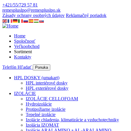
Skip
+421/55/729 57 81
to
remespluslpo@remespluslpo.sk
main
Zásady ochrany osobných údajov
Reklamačný poriadok
content
Home
Spoločnosť
Main
Veľkoobchod
navigation
Sortiment
Kontakty
Telefón
Hľadať
Ponuka
HPL DOSKY (umakart)
HPL interiérové dosky
Products
HPL exteriérové dosky
navigation
IZOLÁCIE
IZOLÁCIE CELLOFOAM
Hydroizolácie
Protipožiarne izolácie
Tepelné izolácie
Izolácie chladenia, klimatizácie a vzduchotechniky
Izolácia IZOMAT
Izolácie ARALAMINO a AL-ARALAMINO