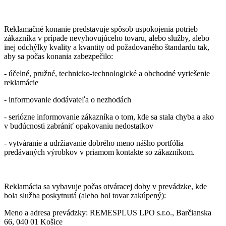
Reklamačné konanie predstavuje spôsob uspokojenia potrieb
zákazníka v prípade nevyhovujúceho tovaru, alebo služby, alebo
inej odchýlky kvality a kvantity od požadovaného štandardu tak,
aby sa počas konania zabezpečilo:
- účelné, pružné, technicko-technologické a obchodné vyriešenie
reklamácie
- informovanie dodávateľa o nezhodách
- seriózne informovanie zákazníka o tom, kde sa stala chyba a ako
v budúcnosti zabrániť opakovaniu nedostatkov
- vytváranie a udržiavanie dobrého meno nášho portfólia
predávaných výrobkov v priamom kontakte so zákazníkom.
Reklamácia sa vybavuje počas otváracej doby v prevádzke, kde
bola služba poskytnutá (alebo bol tovar zakúpený):
Meno a adresa prevádzky: REMESPLUS LPO s.r.o., Barčianska
66, 040 01 Košice