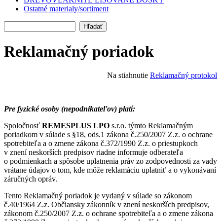
Ostatné materialy/sortiment
Hľadať
Reklamačný poriadok
Na stiahnutie
Reklamačný protokol
Pre fyzické osoby (nepodnikateľov) platí:
Spoločnosť
REMESPLUS LPO
s.r.o. týmto Reklamačným
poriadkom v súlade s
§18, ods.1 zákona č.250/2007 Z.z. o ochrane
spotrebiteľa a o zmene zákona č.372/1990 Z.z. o priestupkoch
v znení neskorších predpisov riadne informuje odberateľa
o podmienkach a spôsobe uplatnenia práv zo zodpovednosti za vady
vrátane údajov o tom, kde môže reklamáciu uplatniť a o vykonávaní
záručných opráv.
Tento Reklamačný poriadok je vydaný v súlade so zákonom
č.40/1964 Z.z. Občiansky zákonník v znení neskorších predpisov,
zákonom č.250/2007 Z.z. o ochrane spotrebiteľa a o zmene zákona