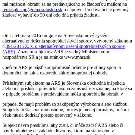
má možnosť obrátiť sa na predávajúceho so žiadosťou mailom na
remespluslpo@remespluslpo.sk
o nápravu. Predávajúci je povinný
žiadosť vybaviť do 30 dní odo dňa prijatia žiadosti.
Od 1. februára 2016 funguje na Slovensku nový systém
alternatívneho riešenia spotrebiteľských sporov, vytvorený zákonom
č.
391/2015 Z. z. o alternatívnom riešení spotrebiteľských sporov
(ARS).
Zoznam subjektov ARS je vedný Ministerstvom
hospodárstva SR a je na stránke www.mhsr.sk.
Cieľom ARS je nájsť kompromisné riešenie pre strany sporu a
dopomôcť im tak k uzavretiu súkromnoprávnej dohody.
Príslušným subjektom na ARS je Slovenská obchodná inšpekcia
alebo iná príslušná právnická osoba zapísaná v zozname, na ktoré sa
v prípade problému s predávajúcim môžu spotrebitelia obrátiť v
prípade, že majú problém so zakúpeným výrobkom alebo službou.
Subjekty riešia spor mimosúdne, proces je menej formálny, pričom
však musia dodržať postup upravený v zákone.
Subjekt návrh preskúma, aby zistil, či môže začať ARS alebo či
návrh odmietne na základe dôvodov, ktoré má stanovené v