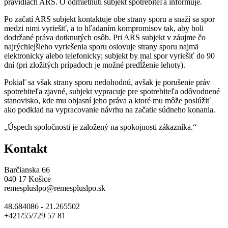
pravidlách ARS. O odmietnutí subjekt spotrebiteľa informuje.
Po začatí ARS subjekt kontaktuje obe strany sporu a snaží sa spor
medzi nimi vyriešiť, a to hľadaním kompromisov tak, aby boli
dodržané práva dotknutých osôb. Pri ARS subjekt v záujme čo
najrýchlejšieho vyriešenia sporu oslovuje strany sporu najmä
elektronicky alebo telefonicky; subjekt by mal spor vyriešiť do 90
dní (pri zložitých prípadoch je možné predĺženie lehoty).
Pokiaľ sa však strany sporu nedohodnú, avšak je porušenie práv
spotrebiteľa zjavné, subjekt vypracuje pre spotrebiteľa odôvodnené
stanovisko, kde mu objasní jeho práva a ktoré mu môže poslúžiť
ako podklad na vypracovanie návrhu na začatie súdneho konania.
„Úspech spoločnosti je založený na spokojnosti zákazníka.“
Kontakt
Barčianska 66
040 17 Košice
remespluslpo@remespluslpo.sk
48.684086 - 21.265502
+421/55/729 57 81