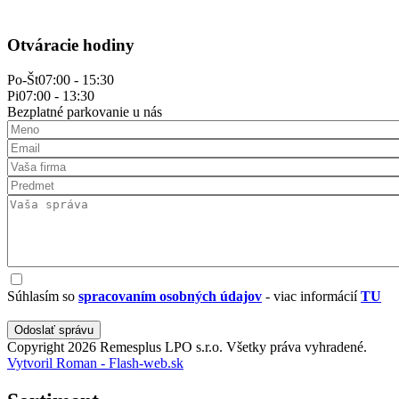
Otváracie hodiny
Po-Št
07:00 - 15:30
Pi
07:00 - 13:30
Bezplatné parkovanie u nás
Your
Name
Your
Email
Company
Subject
Message
Súhlas
s
Súhlasím so
spracovaním osobných údajov
- viac informácií
TU
OP
Copyright 2026 Remesplus LPO s.r.o. Všetky práva vyhradené.
Vytvoril Roman - Flash-web.sk