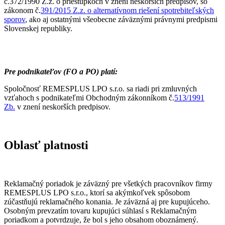
č.372/1990 Z.z. o priestupkoch v znení neskorších predpisov, so
zákonom č.
391/2015 Z.z. o alternatívnom riešení spotrebiteľských
sporov
, ako aj ostatnými všeobecne záväznými právnymi predpismi
Slovenskej republiky.
Pre podnikateľov (FO a PO) platí:
Spoločnosť REMESPLUS LPO s.r.o. sa riadi pri zmluvných
vzťahoch s podnikateľmi Obchodným zákonníkom
č
.
513/1991
Zb.
v znení neskorších predpisov.
Oblasť platnosti
Reklamačný poriadok je záväzný pre všetkých pracovníkov firmy
REMESPLUS LPO s.r.o., ktorí sa akýmkoľvek spôsobom
zúčastňujú reklamačného konania. Je záväzná aj pre kupujúceho.
Osobným prevzatím tovaru kupujúci súhlasí s Reklamačným
poriadkom a potvrdzuje, že bol s jeho obsahom oboznámený.