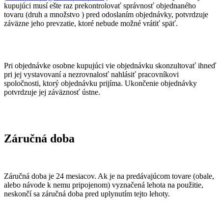
kupujúci musí ešte raz prekontrolovať správnosť objednaného
tovaru (druh a množstvo ) pred odoslaním objednávky, potvrdzuje
záväzne jeho prevzatie, ktoré nebude možné vrátiť späť.
Pri objednávke osobne kupujúci vie objednávku skonzultovať ihneď
pri jej vystavovaní a nezrovnalosť nahlásiť pracovníkovi
spoločnosti, ktorý objednávku prijíma. Ukončenie objednávky
potvrdzuje jej záväznosť ústne.
Záručná doba
Záručná doba je 24 mesiacov. Ak je na predávajúcom tovare (obale,
alebo návode k nemu pripojenom) vyznačená lehota na použitie,
neskončí sa záručná doba pred uplynutím tejto lehoty.