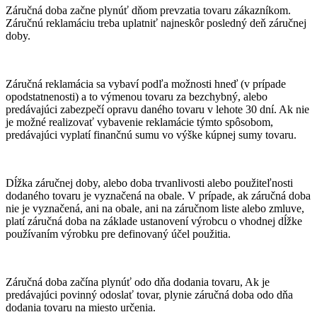
Záručná doba začne plynúť dňom prevzatia tovaru zákazníkom.
Záručnú reklamáciu treba uplatniť najneskôr posledný deň záručnej
doby.
Záručná reklamácia sa vybaví podľa možnosti hneď (v prípade
opodstatnenosti) a to výmenou tovaru za bezchybný, alebo
predávajúci zabezpečí opravu daného tovaru v lehote 30 dní. Ak nie
je možné realizovať vybavenie reklamácie týmto spôsobom,
predávajúci vyplatí finančnú sumu vo výške kúpnej sumy tovaru.
Dĺžka záručnej doby, alebo doba trvanlivosti alebo použiteľnosti
dodaného tovaru je vyznačená na obale. V prípade, ak záručná doba
nie je vyznačená, ani na obale, ani na záručnom liste alebo zmluve,
platí záručná doba na základe ustanovení výrobcu o vhodnej dĺžke
používaním výrobku pre definovaný účel použitia.
Záručná doba začína plynúť odo dňa dodania tovaru, Ak je
predávajúci povinný odoslať tovar, plynie záručná doba odo dňa
dodania tovaru na miesto určenia.