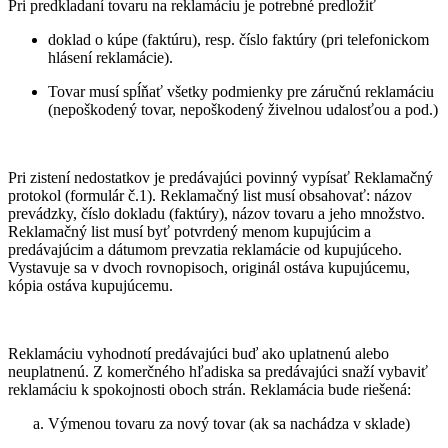
Pri predkladaní tovaru na reklamáciu je potrebné predložiť
doklad o kúpe
(faktúru), resp. číslo faktúry (pri telefonickom
hlásení reklamácie).
Tovar musí spĺňať všetky podmienky pre záručnú reklamáciu
(nepoškodený tovar, nepoškodený živelnou udalosťou a pod.)
Pri zistení nedostatkov je predávajúci povinný vypísať Reklamačný
protokol (formulár č.1). Reklamačný list musí obsahovať: názov
prevádzky, číslo dokladu (faktúry), názov tovaru a jeho množstvo.
Reklamačný list musí byť potvrdený menom kupujúcim a
predávajúcim a dátumom prevzatia reklamácie od kupujúceho.
Vystavuje sa v dvoch rovnopisoch, originál ostáva kupujúcemu,
kópia ostáva kupujúcemu.
Reklamáciu vyhodnotí predávajúci buď ako uplatnenú alebo
neuplatnenú. Z komerčného hľadiska sa predávajúci snaží vybaviť
reklamáciu k spokojnosti oboch strán. Reklamácia bude riešená:
Výmenou tovaru za nový tovar (ak sa nachádza v sklade)