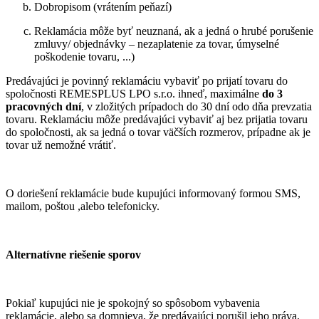
Dobropisom (vrátením peňazí)
Reklamácia môže byť neuznaná, ak a jedná o hrubé porušenie
zmluvy/ objednávky – nezaplatenie za tovar, úmyselné
poškodenie tovaru, ...)
Predávajúci je povinný reklamáciu vybaviť po prijatí tovaru do
spoločnosti REMESPLUS LPO s.r.o. ihneď, maximálne
do 3
pracovných dní
, v zložitých prípadoch do 30 dní odo dňa prevzatia
tovaru. Reklamáciu môže predávajúci vybaviť aj bez prijatia tovaru
do spoločnosti, ak sa jedná o tovar väčších rozmerov, prípadne ak je
tovar už nemožné vrátiť.
O doriešení reklamácie bude kupujúci informovaný formou SMS,
mailom, poštou ,alebo telefonicky.
Alternatívne riešenie sporov
Pokiaľ kupujúci nie je spokojný so spôsobom vybavenia
reklamácie, alebo sa domnieva, že predávajúci porušil jeho práva,