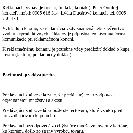
Reklamáciu vybavuje (meno, funkcia, kontakt): Peter Onofrej,
konateľ, mobil: 0905 616 314, Lýdia Ducárová,konateľ, tel. 0905
750 478
Vzhľadom k tomu, že reklamácia vždy znamená nebezpečenstvo
vzniku neproduktívnych nákladov je prípustná len
písomná
forma
komunikácie pri reklamačnom konaní.
K reklamačnému konaniu je potrebné vždy predložiť doklad o kúpe
tovaru (faktúru, pokladničný doklad).
Povinnosti predávajúceho
Predávajúci zodpovedá za to, že predávaný tovar zodpovedá
objednanému množstvu a akosti.
Predávajúci zodpovedá za poškodenia tovaru, ktoré vznikli pred
prevzatím tovaru kupujúcim.
Predávajúci nezodpovedá za chýbajúce množstvo tovaru v kartóne,
ku ktorému došlo zo strany výrobcu tovaru.