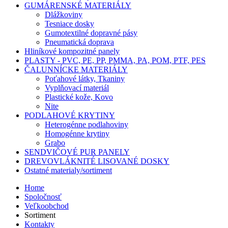
GUMÁRENSKÉ MATERIÁLY
Dlážkoviny
Tesniace dosky
Gumotextilné dopravné pásy
Pneumatická doprava
Hliníkové kompozitné panely
PLASTY - PVC, PE, PP, PMMA, PA, POM, PTF, PES
ČALUNNÍCKE MATERIÁLY
Poťahové látky, Tkaniny
Vyplňovací materiál
Plastické kože, Kovo
Nite
PODLAHOVÉ KRYTINY
Heterogénne podlahoviny
Homogénne krytiny
Grabo
SENDVIČOVÉ PUR PANELY
DREVOVLÁKNITÉ LISOVANÉ DOSKY
Ostatné materialy/sortiment
Home
Spoločnosť
Main
Veľkoobchod
navigation
Sortiment
Kontakty