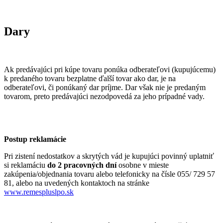
Dary
Ak predávajúci pri kúpe tovaru ponúka odberateľovi (kupujúcemu)
k predaného tovaru bezplatne ďalší tovar ako dar, je na
odberateľovi, či ponúkaný dar príjme. Dar však nie je predaným
tovarom, preto predávajúci nezodpovedá za jeho prípadné vady.
Postup reklamácie
Pri zistení nedostatkov a skrytých vád je kupujúci povinný uplatniť
si reklamáciu
do 2 pracovných dní
osobne v mieste
zakúpenia/objednania tovaru alebo telefonicky na čísle 055/ 729 57
81, alebo na uvedených kontaktoch na stránke
www.remespluslpo.sk